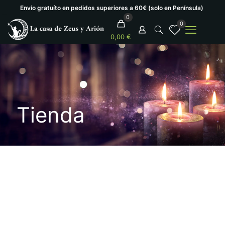
Envío gratuíto en pedidos superiores a 60€ (solo en Península)
0
0
0,00 €
Tienda