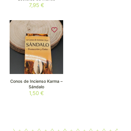
7,95
€
Conos de Incienso Karma –
Sándalo
1,50
€