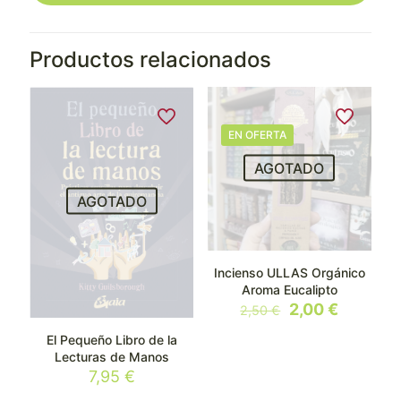
Productos relacionados
EN OFERTA
AGOTADO
AGOTADO
Incienso ULLAS Orgánico
Aroma Eucalipto
El
El
2,00
€
2,50
€
precio
precio
El Pequeño Libro de la
original
actual
Lecturas de Manos
era:
es:
7,95
€
2,50 €.
2,00 €.