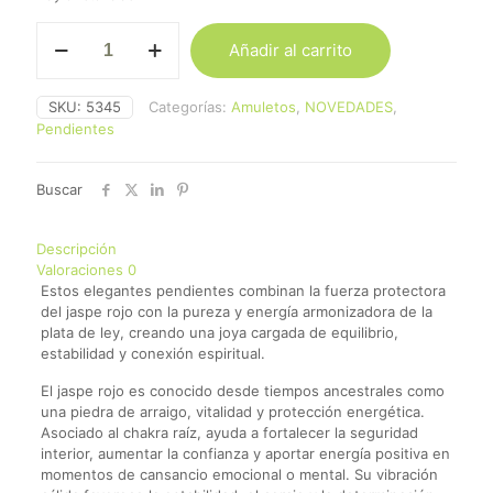
Pendientes
Añadir al carrito
Bola
Jaspe
Rojo
SKU:
5345
Categorías:
Amuletos
,
NOVEDADES
,
-
Pendientes
Plata
de
Ley
Buscar
cantidad
Descripción
Valoraciones
0
Estos elegantes pendientes combinan la fuerza protectora
del jaspe rojo con la pureza y energía armonizadora de la
plata de ley, creando una joya cargada de equilibrio,
estabilidad y conexión espiritual.
El jaspe rojo es conocido desde tiempos ancestrales como
una piedra de arraigo, vitalidad y protección energética.
Asociado al chakra raíz, ayuda a fortalecer la seguridad
interior, aumentar la confianza y aportar energía positiva en
momentos de cansancio emocional o mental. Su vibración