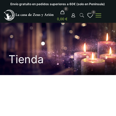
Envío gratuíto en pedidos superiores a 60€ (solo en Península)
0
0
0,00 €
Tienda