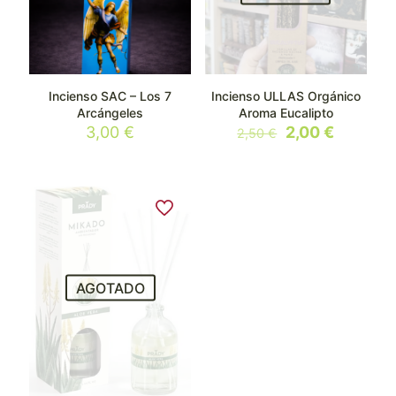
Incienso SAC – Los 7
Incienso ULLAS Orgánico
Arcángeles
Aroma Eucalipto
El
El
3,00
€
2,00
€
2,50
€
precio
precio
original
actual
era:
es:
2,50 €.
2,00 €.
AGOTADO