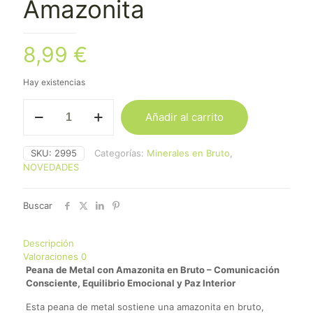
Amazonita
8,99
€
Hay existencias
Peana
Añadir al carrito
con
Mineral
Amazonita
SKU:
2995
Categorías:
Minerales en Bruto
,
cantidad
NOVEDADES
Buscar
Descripción
Valoraciones
0
Peana de Metal con Amazonita en Bruto – Comunicación
Consciente, Equilibrio Emocional y Paz Interior
Esta peana de metal sostiene una amazonita en bruto,