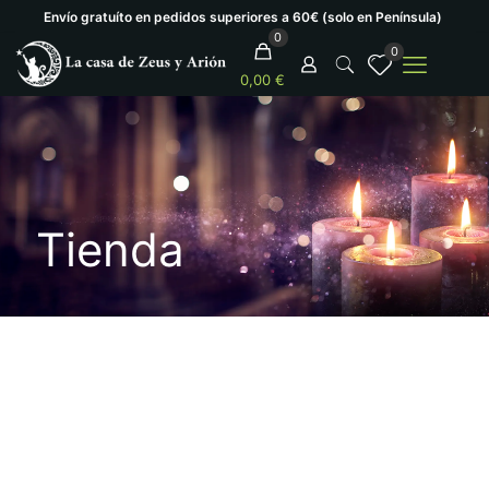
Envío gratuíto en pedidos superiores a 60€ (solo en Península)
0
0
0,00 €
Tienda