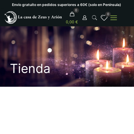
Envío gratuíto en pedidos superiores a 60€ (solo en Península)
0
0
0,00 €
Tienda