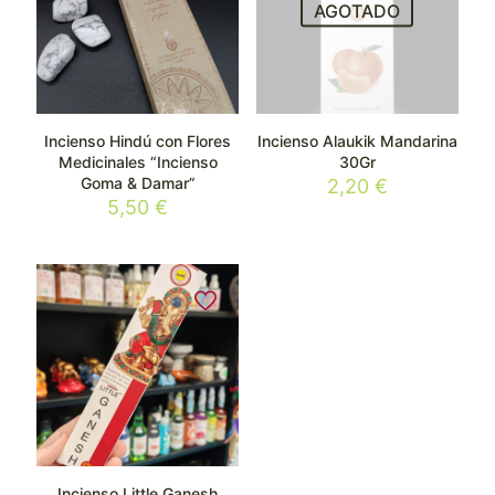
AGOTADO
Incienso Hindú con Flores
Incienso Alaukik Mandarina
Medicinales “Incienso
30Gr
Goma & Damar”
2,20
€
5,50
€
Incienso Little Ganesh