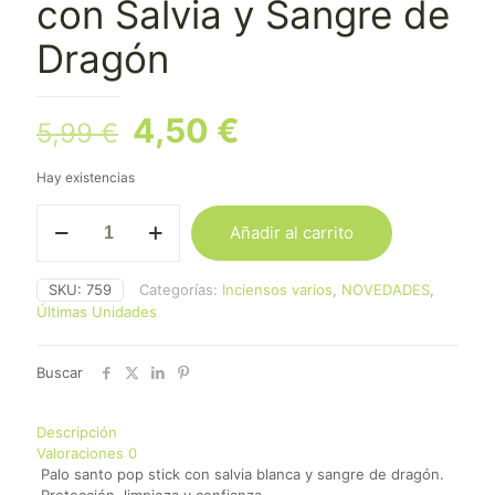
con Salvia y Sangre de
Dragón
El
El
4,50
€
5,99
€
precio
precio
Hay existencias
original
actual
Antorcha
era:
es:
Añadir al carrito
Palo
5,99 €.
4,50 €.
Santo
con
SKU:
759
Categorías:
Inciensos varios
,
NOVEDADES
,
Salvia
Últimas Unidades
y
Sangre
de
Buscar
Dragón
cantidad
Descripción
Valoraciones
0
Palo santo pop stick con salvia blanca y sangre de dragón.