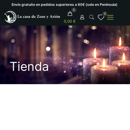
Envío gratuíto en pedidos superiores a 60€ (solo en Península)
0
0
0,00 €
Tienda