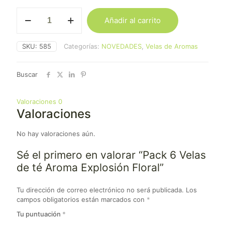
Pack
Añadir al carrito
6
Velas
de
SKU:
585
Categorías:
NOVEDADES
,
Velas de Aromas
té
Aroma
Explosión
Buscar
Floral
cantidad
Valoraciones
0
Valoraciones
No hay valoraciones aún.
Sé el primero en valorar “Pack 6 Velas
de té Aroma Explosión Floral”
Tu dirección de correo electrónico no será publicada.
Los
campos obligatorios están marcados con
*
Tu puntuación
*