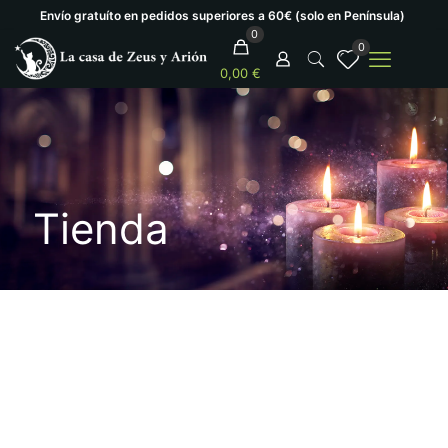
Envío gratuíto en pedidos superiores a 60€ (solo en Península)
0
0
0,00 €
Tienda