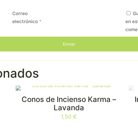
Correo
Gu
electrónico
*
en es
come
ionados
Conos de Incienso Karma –
Lavanda
1,50
€