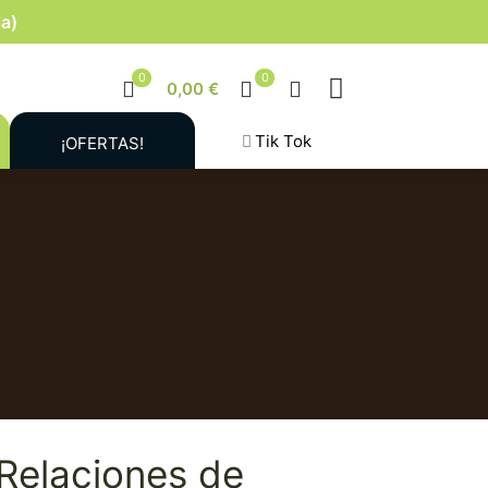
la)
0
0
0,00 €
Tik Tok
¡OFERTAS!
Relaciones de