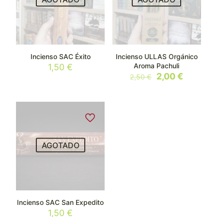
Incienso SAC Éxito
Incienso ULLAS Orgánico
Aroma Pachuli
1,50
€
El
El
2,00
€
2,50
€
precio
precio
original
actual
era:
es:
2,50 €.
2,00 €.
AGOTADO
Incienso SAC San Expedito
1,50
€