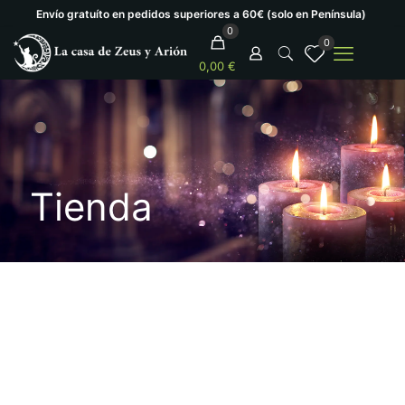
Envío gratuíto en pedidos superiores a 60€ (solo en Península)
0
0
0,00 €
Tienda