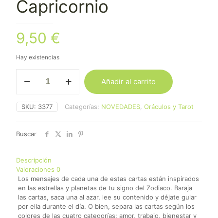
Capricornio
9,50
€
Hay existencias
Oráculo
Añadir al carrito
del
Zodiaco
Capricornio
SKU:
3377
Categorías:
NOVEDADES
,
Oráculos y Tarot
cantidad
Buscar
Descripción
Valoraciones
0
Los mensajes de cada una de estas cartas están inspirados
en las estrellas y planetas de tu signo del Zodiaco. Baraja
las cartas, saca una al azar, lee su contenido y déjate guiar
por ella durante el día. O bien, separa las cartas según los
colores de las cuatro categorías: amor, trabajo, bienestar y