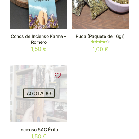
Conos de Incienso Karma –
Ruda (Paquete de 16gr)
Romero
Valorado
1,50
€
1,00
€
con
4.33
de 5
AGOTADO
Incienso SAC Éxito
1,50
€