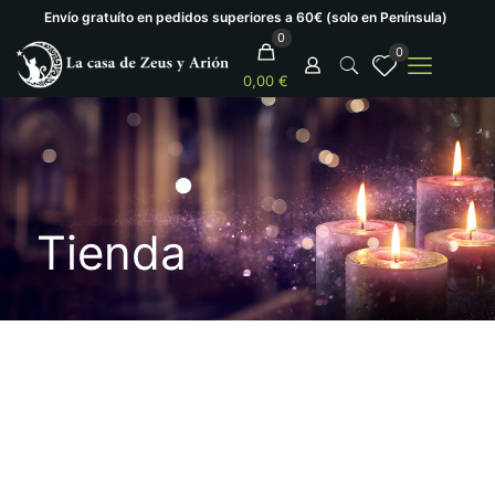
Envío gratuíto en pedidos superiores a 60€ (solo en Península)
0
0
0,00 €
Tienda