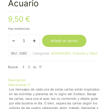
Acuario
9,50
€
Hay existencias
Oráculo
Añadir al carrito
del
Zodiaco
Acuario
SKU:
3380
Categorías:
NOVEDADES
,
Oráculos y Tarot
cantidad
Buscar
Descripción
Valoraciones
0
Los mensajes de cada una de estas cartas están inspirados
en las estrellas y planetas de tu signo del Zodiaco. Baraja
las cartas, saca una al azar, lee su contenido y déjate guiar
por ella durante el día. O bien, separa las cartas según los
colores de las cuatro categorías: amor, trabajo, bienestar y