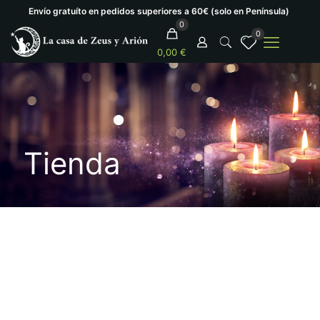
Envío gratuíto en pedidos superiores a 60€ (solo en Península)
0
0
0,00 €
Tienda