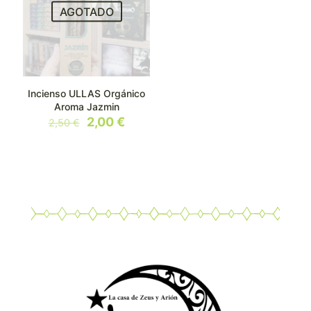
AGOTADO
Incienso ULLAS Orgánico
Aroma Jazmin
El
El
2,00
€
2,50
€
precio
precio
original
actual
era:
es:
2,50 €.
2,00 €.