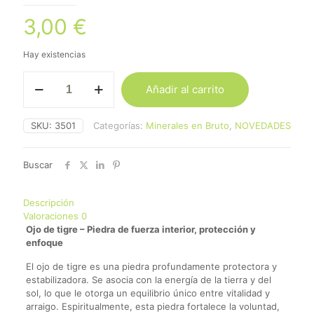
3,00
€
Hay existencias
Ojo
Añadir al carrito
de
Tigre
cantidad
SKU:
3501
Categorías:
Minerales en Bruto
,
NOVEDADES
Buscar
Descripción
Valoraciones
0
Ojo de tigre – Piedra de fuerza interior, protección y
enfoque
El ojo de tigre es una piedra profundamente protectora y
estabilizadora. Se asocia con la energía de la tierra y del
sol, lo que le otorga un equilibrio único entre vitalidad y
arraigo. Espiritualmente, esta piedra fortalece la voluntad,