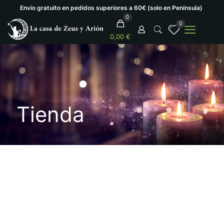
Envío gratuíto en pedidos superiores a 60€ (solo en Península)
0
0
0,00 €
Tienda