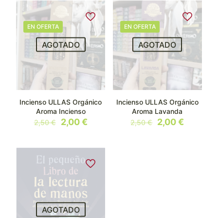
EN OFERTA
EN OFERTA
AGOTADO
AGOTADO
Incienso ULLAS Orgánico
Incienso ULLAS Orgánico
Aroma Incienso
Aroma Lavanda
El
El
El
El
2,00
€
2,00
€
2,50
€
2,50
€
precio
precio
precio
precio
original
actual
original
actual
era:
es:
era:
es:
2,50 €.
2,00 €.
2,50 €.
2,00 €.
AGOTADO