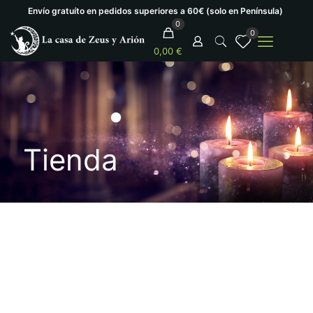
Envío gratuíto en pedidos superiores a 60€ (solo en Península)
0
0
0,00 €
Tienda