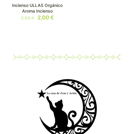
Incienso ULLAS Orgánico
Aroma Incienso
El
El
2,00
€
2,50
€
precio
precio
original
actual
era:
es:
2,50 €.
2,00 €.