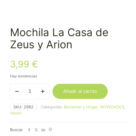
Mochila La Casa de
Zeus y Arion
3,99
€
Hay existencias
Mochila
Añadir al carrito
La
Casa
de
SKU:
2982
Categorías:
Bienestar y Hogar
,
NOVEDADES
,
Zeus
Varios
y
Arion
cantidad
Buscar