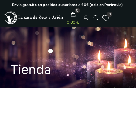
Envío gratuíto en pedidos superiores a 60€ (solo en Península)
0
0
0,00 €
Tienda