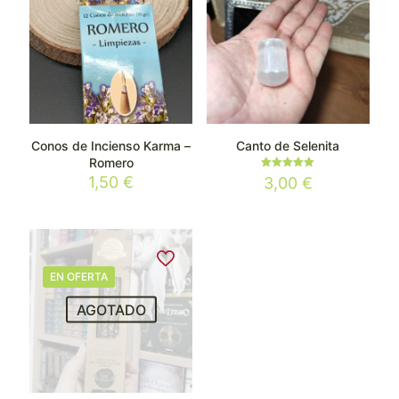
Conos de Incienso Karma –
Canto de Selenita
Romero
Valorado
1,50
€
3,00
€
con
5.00
de 5
EN OFERTA
AGOTADO