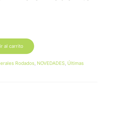
r al carrito
erales Rodados
,
NOVEDADES
,
Últimas