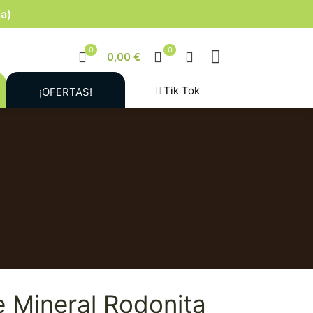
la)
0
0
0,00 €
Tik Tok
¡OFERTAS!
e Mineral Rodonita