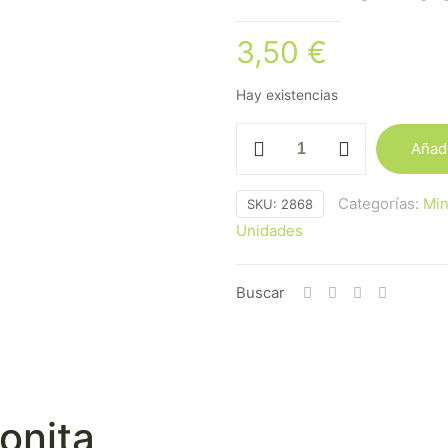
3,50
€
Hay existencias
Mini
Añadi
Pirámide
Mineral
Categorías:
Min
SKU:
2868
Rodonita
Unidades
cantidad
Buscar
onita