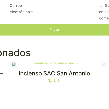
Correo
Gu
electrónico
*
en es
come
ionados
–
Incienso SAC San Antonio
1,50
€