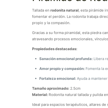
Tallada en
rodonita natural
, esta pirámide i
fomentar el perdón. La rodonita trabaja dir
propio y la compasión.
Gracias a su forma piramidal, esta piedra ca
atravesando procesos emocionales, vínculos d
Propiedades destacadas:
Sanación emocional profunda:
Libera r
Amor propio y compasión:
Fomenta la em
Fortaleza emocional:
Ayuda a mantener l
Tamaño aproximado:
2.5cm
Material:
Rodonita natural tallada y pulida e
Ideal para espacios terapéuticos, altares d