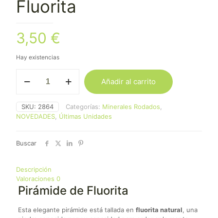
Fluorita
3,50
€
Hay existencias
Mini
Añadir al carrito
Pirámide
Mineral
Fluorita
SKU:
2864
Categorías:
Minerales Rodados
,
cantidad
NOVEDADES
,
Últimas Unidades
Buscar
Descripción
Valoraciones
0
Pirámide de Fluorita
Esta elegante pirámide está tallada en
fluorita natural
, una