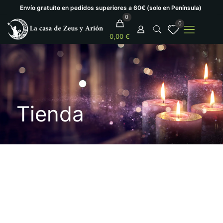
Envío gratuíto en pedidos superiores a 60€ (solo en Península)
0
0
0,00 €
Tienda