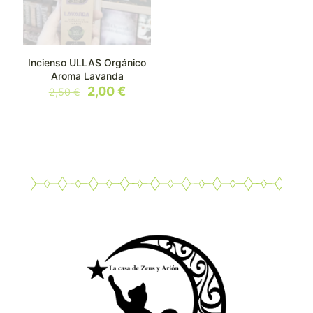
Incienso ULLAS Orgánico
Aroma Lavanda
El
El
2,00
€
2,50
€
precio
precio
original
actual
era:
es:
2,50 €.
2,00 €.