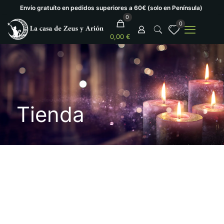
Envío gratuíto en pedidos superiores a 60€ (solo en Península)
0
0
0,00 €
Tienda