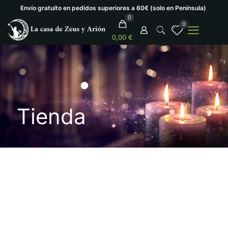
Envío gratuíto en pedidos superiores a 60€ (solo en Península)
0
0
0,00 €
Tienda