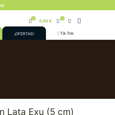
la)
0
0
0,00 €
Tik Tok
¡OFERTAS!
en Lata Exu (5 cm)