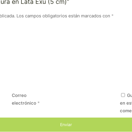
gura en Lata Exu (5 cm)”
blicada.
Los campos obligatorios están marcados con
*
Correo
Gu
electrónico
*
en es
come