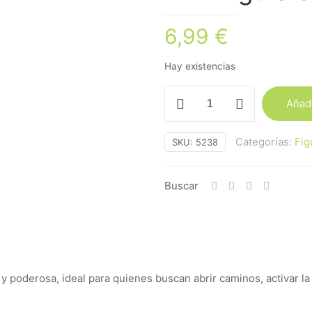
6,99
€
Hay existencias
Mini
Añadi
Figura
en
Categorías:
Fig
SKU:
5238
Lata
Exu
(5
Buscar
cm)
cantidad
 y poderosa, ideal para quienes buscan abrir caminos, activar la