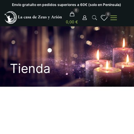
Envío gratuíto en pedidos superiores a 60€ (solo en Península)
0
0
0,00 €
Tienda