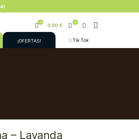
la)
0
0
0,00 €
Tik Tok
¡OFERTAS!
a – Lavanda