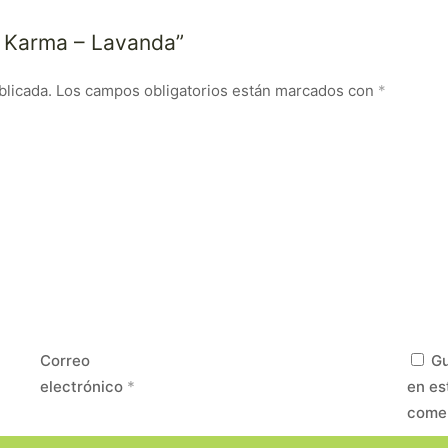
o Karma – Lavanda”
blicada.
Los campos obligatorios están marcados con
*
Correo
Gu
electrónico
*
en es
come