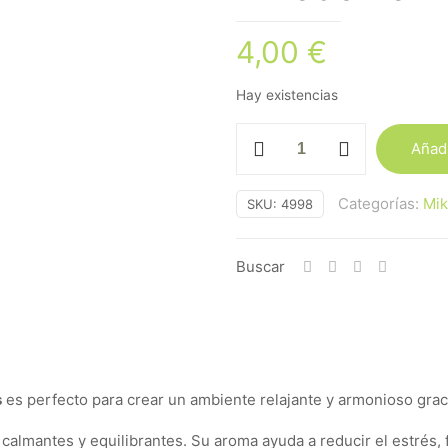
4,00
€
Hay existencias
Mikado
Añadi
Karma
-
Categorías:
Mi
SKU:
4998
Lavanda
cantidad
Buscar
s
es perfecto para crear un ambiente relajante y armonioso gracia
almantes y equilibrantes. Su aroma ayuda a reducir el estrés, f