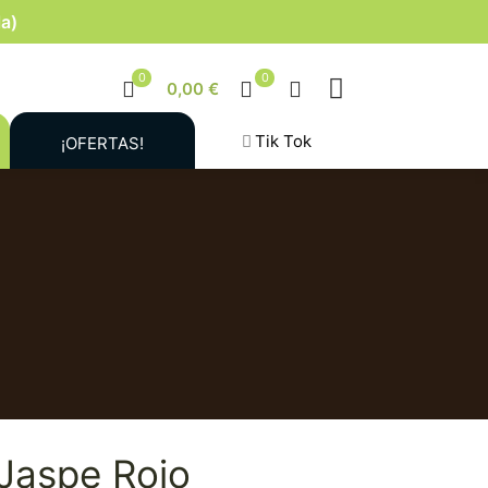
la)
0
0
0,00 €
Tik Tok
¡OFERTAS!
Jaspe Rojo