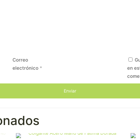
Correo
Gu
electrónico
*
en es
come
ionados