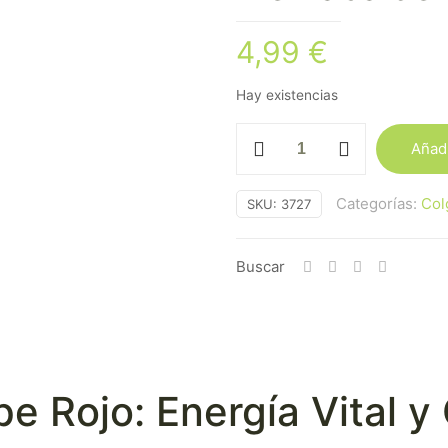
4,99
€
Hay existencias
Merkaba
Añadi
de
Jaspe
Categorías:
Col
SKU:
3727
Rojo
cantidad
Buscar
e Rojo: Energía Vital y