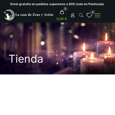
Envío gratuíto en pedidos superiores a 60€ (solo en Península)
0
0
0,00 €
Tienda