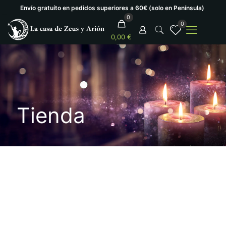
Envío gratuíto en pedidos superiores a 60€ (solo en Península)
0
0
0,00 €
Tienda