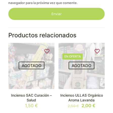
navegador para la próxima vez que comente.
Productos relacionados
EN OFERTA
AGOTADO
AGOTADO
Incienso SAC Curación –
Incienso ULLAS Orgánico
Salud
Aroma Lavanda
El
El
1,50
€
2,00
€
2,50
€
precio
precio