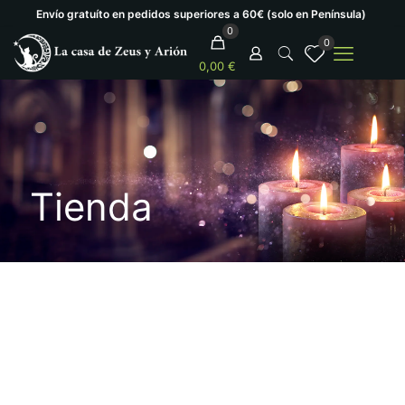
Envío gratuíto en pedidos superiores a 60€ (solo en Península)
0
0
0,00 €
Tienda