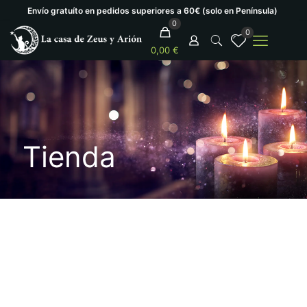
Envío gratuíto en pedidos superiores a 60€ (solo en Península)
0
0
0,00 €
Tienda