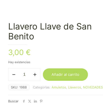
Llavero Llave de San
Benito
3,00
€
Hay existencias
Llavero
Añadir al carrito
Llave
de
San
SKU:
1988
Categorías:
Amuletos
,
Llaveros
,
NOVEDADES
Benito
cantidad
Buscar