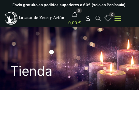
Envío gratuíto en pedidos superiores a 60€ (solo en Península)
0
0
0,00 €
Tienda