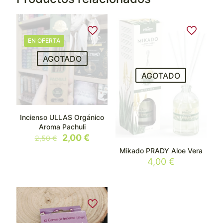
EN OFERTA
AGOTADO
AGOTADO
Incienso ULLAS Orgánico
Aroma Pachuli
El
El
2,00
€
2,50
€
precio
precio
Mikado PRADY Aloe Vera
original
actual
4,00
€
era:
es:
2,50 €.
2,00 €.