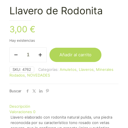
Llavero de Rodonita
3,00
€
Hay existencias
Llavero
Añadir al carrito
de
Rodonita
cantidad
SKU:
4762
Categorías:
Amuletos
,
Llaveros
,
Minerales
Rodados
,
NOVEDADES
Buscar
Descripción
Valoraciones
0
Llavero elaborado con rodonita natural pulida, una piedra
reconocida por su característico tono rosado con vetas