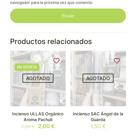
navegador para la próxima vez que comente.
Productos relacionados
EN OFERTA
AGOTADO
AGOTADO
Incienso ULLAS Orgánico
Incienso SAC Ángel de la
Aroma Pachuli
Guarda
El
El
2,00
€
1,50
€
2,50
€
precio
precio