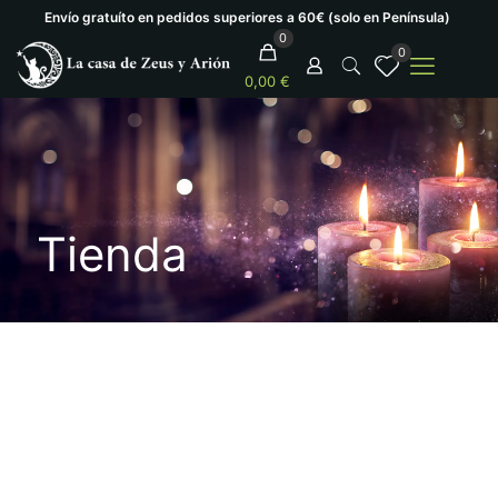
Envío gratuíto en pedidos superiores a 60€ (solo en Península)
0
0
0,00 €
Tienda