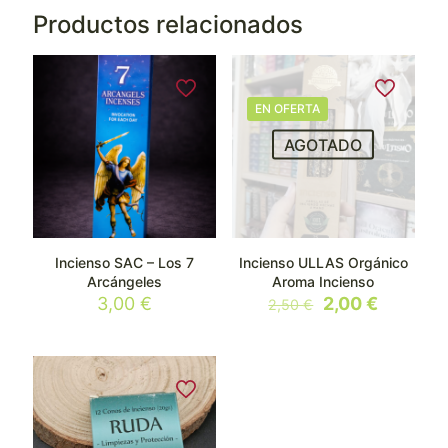
Productos relacionados
EN OFERTA
AGOTADO
Incienso SAC – Los 7
Incienso ULLAS Orgánico
Arcángeles
Aroma Incienso
El
El
3,00
€
2,00
€
2,50
€
precio
precio
original
actual
era:
es:
2,50 €.
2,00 €.