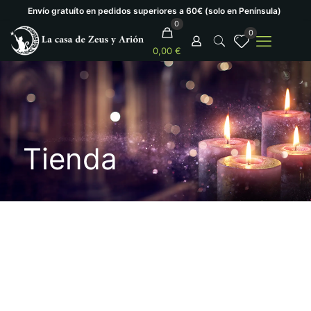
Envío gratuíto en pedidos superiores a 60€ (solo en Península)
0
0
0,00 €
Tienda