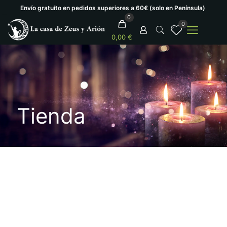
Envío gratuíto en pedidos superiores a 60€ (solo en Península)
0
0
0,00 €
Tienda