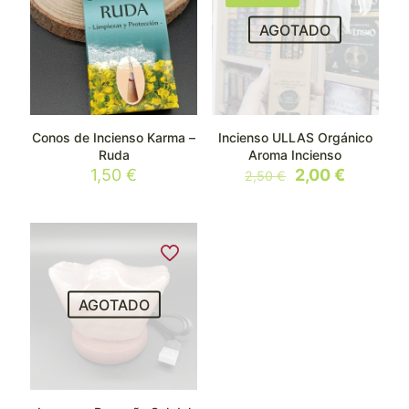
AGOTADO
Conos de Incienso Karma –
Incienso ULLAS Orgánico
Ruda
Aroma Incienso
El
El
1,50
€
2,00
€
2,50
€
precio
precio
original
actual
era:
es:
2,50 €.
2,00 €.
AGOTADO