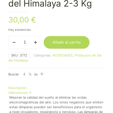
del Himalaya 2-3 Kg
30,00
€
Hay existencias
Lámpara
Añadir al carrito
Mediana
Sal
del
SKU:
3772
Categorías:
NOVEDADES
,
Productos de Sal
Himalaya
del Himalaya
2-
3
Kg
Buscar
cantidad
Descripción
Valoraciones
0
Mejoran la calidad del sueño al eliminar las ondas
electromagnéticas del aire. Los iones negativos que emiten
estas lámparas pueden ser beneficiosos para el organismo
a nivel circulatorio, respiratorio o nervioso. Las lámparas de