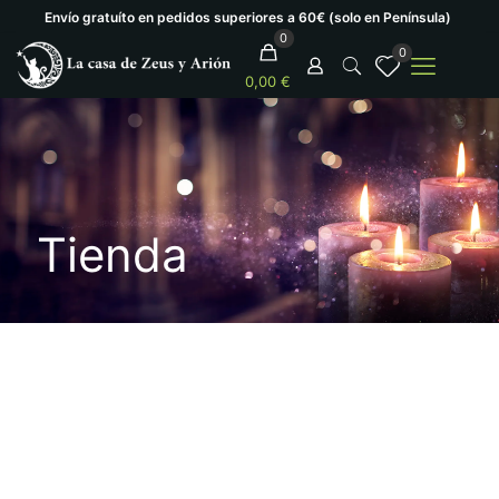
Envío gratuíto en pedidos superiores a 60€ (solo en Península)
0
0
0,00 €
Tienda