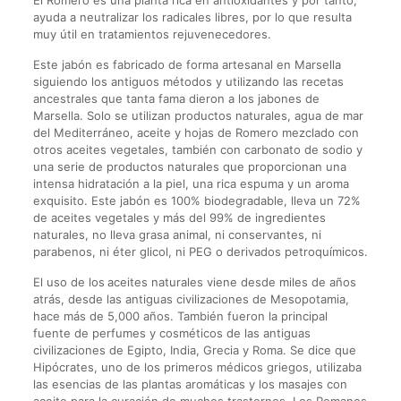
El Romero es una planta rica en antioxidantes y por tanto,
ayuda a neutralizar los radicales libres, por lo que resulta
muy útil en tratamientos rejuvenecedores.
Este jabón es fabricado de forma artesanal en Marsella
siguiendo los antiguos métodos y utilizando las recetas
ancestrales que tanta fama dieron a los jabones de
Marsella. Solo se utilizan productos naturales, agua de mar
del Mediterráneo, aceite y hojas de Romero mezclado con
otros aceites vegetales, también con carbonato de sodio y
una serie de productos naturales que proporcionan una
intensa hidratación a la piel, una rica espuma y un aroma
exquisito. Este jabón es 100% biodegradable, lleva un 72%
de aceites vegetales y más del 99% de ingredientes
naturales, no lleva grasa animal, ni conservantes, ni
parabenos, ni éter glicol, ni PEG o derivados petroquímicos.
El uso de los
aceites naturales viene desde miles de años
atrás, desde las antiguas civilizaciones de Mesopotamia,
hace más de 5,000 años. También fueron la principal
fuente de perfumes y cosméticos de las antiguas
civilizaciones de Egipto, India, Grecia y Roma. Se dice que
Hipócrates, uno de los primeros médicos griegos, utilizaba
las esencias de las plantas aromáticas y los masajes con