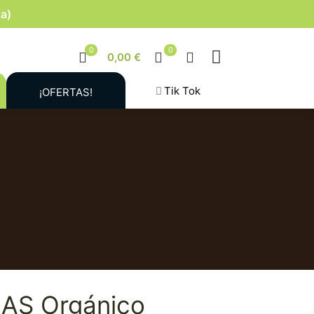
la)
0
0
0,00 €
Tik Tok
¡OFERTAS!
LAS Orgánico