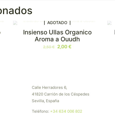
ionados
AGOTADO
o
Insienso Ullas Organico
EN OFERTA
E
Aroma a Ouudh
El
El
2,00
€
2,50
€
precio
precio
original
actual
era:
es:
2,50 €.
2,00 €.
Calle Herradores 6,
41820 Carrión de los Céspedes
Sevilla, España
Teléfono:
+34 634 006 802