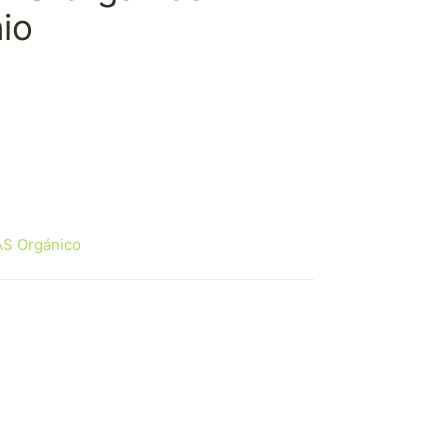
io
recio
ctual
:
,00 €.
S Orgánico