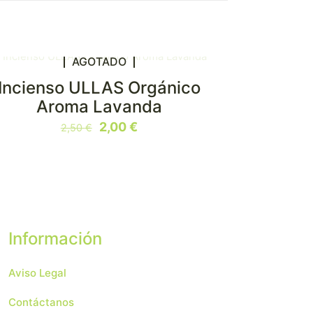
AGOTADO
Incienso ULLAS Orgánico
N OFERTA
Aroma Lavanda
El
El
2,00
€
2,50
€
precio
precio
original
actual
era:
es:
2,50 €.
2,00 €.
Información
Aviso Legal
Contáctanos