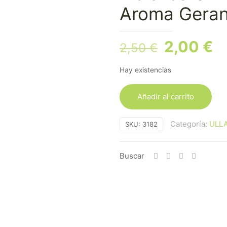
Aroma Geran
El
El
2,00
€
2,50
€
precio
p
Hay existencias
original
a
era:
es
Añadir al carrito
2,50 €.
2
Categoría:
ULLA
SKU:
3182
Buscar