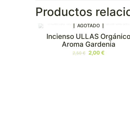
Productos relac
AGOTADO
Incienso ULLAS Orgánic
EN OFERTA
Aroma Gardenia
El
El
2,00
€
2,50
€
precio
precio
original
actual
era:
es:
2,50 €.
2,00 €.