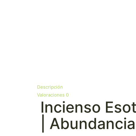
Descripción
Valoraciones
0
Incienso Eso
| Abundancia,