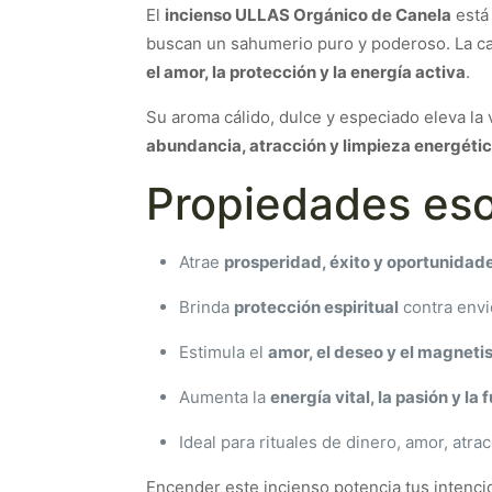
El
incienso ULLAS Orgánico de Canela
está 
buscan un sahumerio puro y poderoso. La can
el amor, la protección y la energía activa
.
Su aroma cálido, dulce y especiado eleva la v
abundancia, atracción y limpieza energéti
Propiedades eso
Atrae
prosperidad, éxito y oportunida
Brinda
protección espiritual
contra envi
Estimula el
amor, el deseo y el magneti
Aumenta la
energía vital, la pasión y la
Ideal para rituales de dinero, amor, atra
Encender este incienso potencia tus intencion