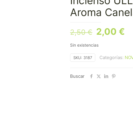
Incienso UL
Aroma Canel
El
El
2,00
€
2,50
€
precio
p
Sin existencias
original
a
era:
es
Categorías:
NO
SKU:
3187
2,50 €.
2
Buscar