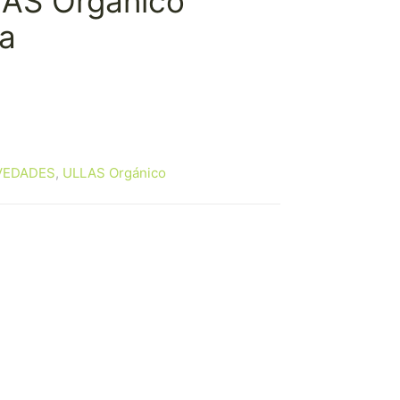
LAS Orgánico
a
recio
ctual
:
VEDADES
,
ULLAS Orgánico
,00 €.