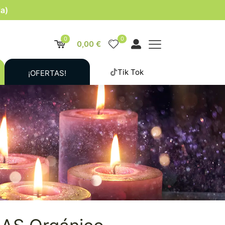
la)
0
0
0,00 €
Tik Tok
¡OFERTAS!