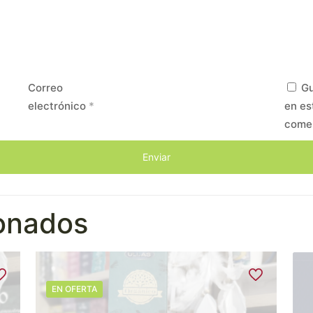
Correo
Gu
electrónico
*
en es
come
ionados
EN OFERTA