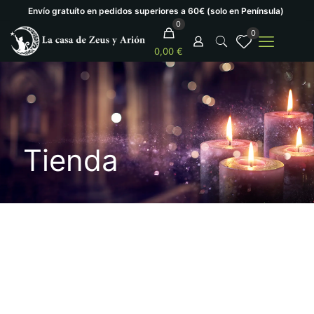
Envío gratuíto en pedidos superiores a 60€ (solo en Península)
0
0
0,00 €
Tienda