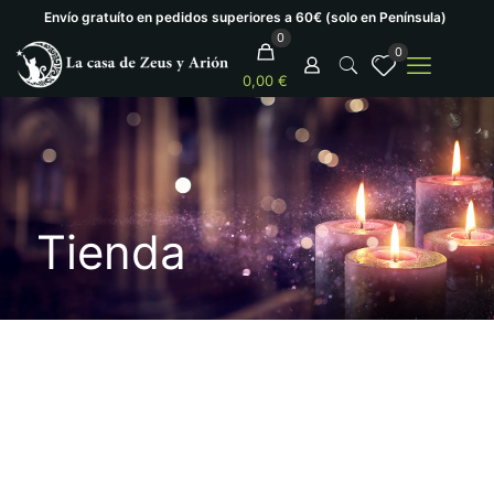
Envío gratuíto en pedidos superiores a 60€ (solo en Península)
0
0
0,00 €
Tienda