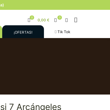
la)
0
0
0,00 €
Tik Tok
¡OFERTAS!
asi 7 Arcángeles