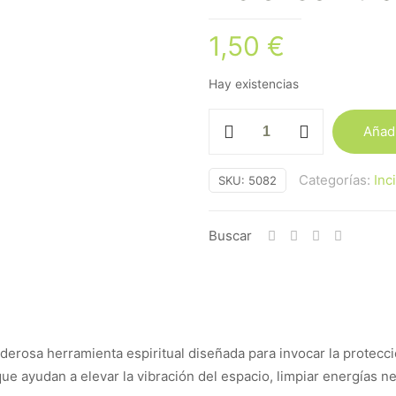
1,50
€
Hay existencias
Incienso
Añadi
Tulasi
7
Categorías:
Inc
SKU:
5082
Arcángeles
cantidad
Buscar
derosa herramienta espiritual diseñada para invocar la protecció
e ayudan a elevar la vibración del espacio, limpiar energías ne