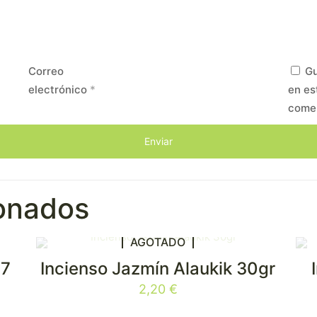
Correo
Gu
electrónico
*
en es
come
ionados
AGOTADO
 7
Incienso Jazmín Alaukik 30gr
2,20
€