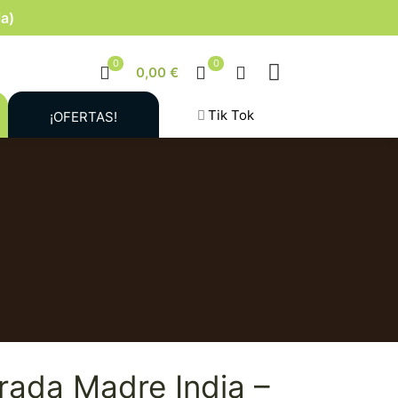
la)
0
0
0,00 €
Tik Tok
¡OFERTAS!
rada Madre India –