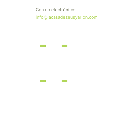
Correo electrónico:
info@lacasadezeusyarion.com
dos los derechos reservados | Desarrollado por
iBérica Online