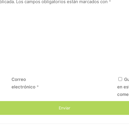
blicada.
Los campos obligatorios están marcados con
*
Correo
Gu
electrónico
*
en es
come