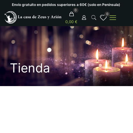
Envío gratuíto en pedidos superiores a 60€ (solo en Península)
0
0
0,00 €
Tienda