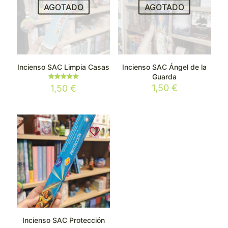
AGOTADO
AGOTADO
Incienso SAC Limpia Casas
Incienso SAC Ángel de la
Guarda
Valorado
1,50
€
1,50
€
con
5.00
de 5
Incienso SAC Protección