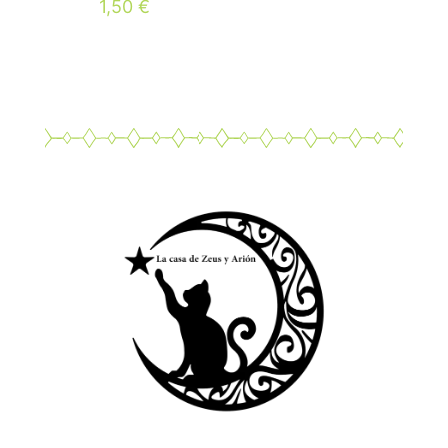
1,50
€