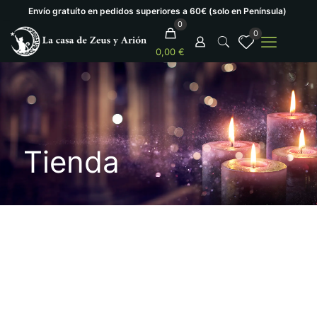
Envío gratuíto en pedidos superiores a 60€ (solo en Península)
0
0
0,00 €
Tienda