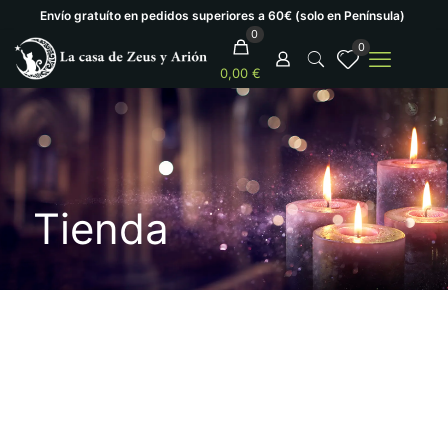
Envío gratuíto en pedidos superiores a 60€ (solo en Península)
0
0
0,00 €
Tienda