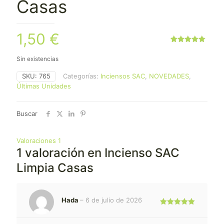
Casas
1,50
€
Valorado
1
con
5.00
Sin existencias
de 5 en
base a
valoración
SKU:
765
Categorías:
Inciensos SAC
,
NOVEDADES
,
de un
Últimas Unidades
cliente
Buscar
Valoraciones
1
1 valoración en
Incienso SAC
Limpia Casas
Hada
–
6 de julio de 2026
Valorado
con
5
de 5