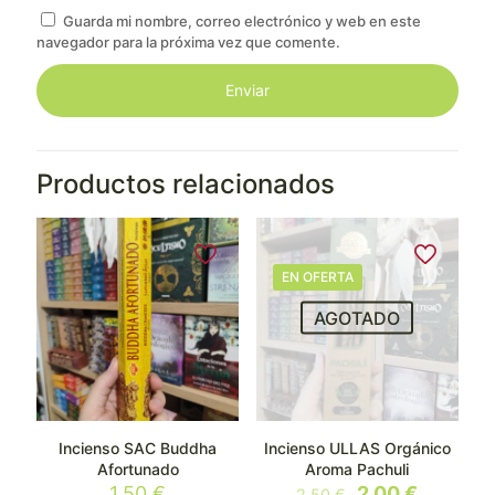
Guarda mi nombre, correo electrónico y web en este
navegador para la próxima vez que comente.
Productos relacionados
EN OFERTA
AGOTADO
Incienso SAC Buddha
Incienso ULLAS Orgánico
Afortunado
Aroma Pachuli
El
El
1,50
€
2,00
€
2,50
€