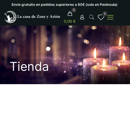
Envío gratuíto en pedidos superiores a 60€ (solo en Península)
0
0
0,00 €
Tienda