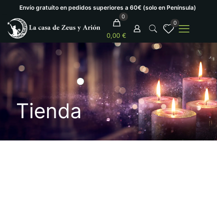
Envío gratuíto en pedidos superiores a 60€ (solo en Península)
0
0
0,00 €
Tienda