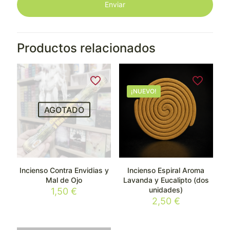
Productos relacionados
¡NUEVO!
AGOTADO
Incienso Contra Envidias y
Incienso Espiral Aroma
Mal de Ojo
Lavanda y Eucalipto (dos
unidades)
1,50
€
2,50
€