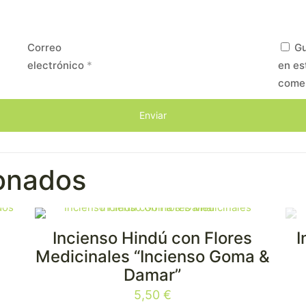
Correo
Gu
electrónico
*
en es
come
ionados
Incienso Hindú con Flores
I
E
Medicinales “Incienso Goma &
Damar”
5,50
€