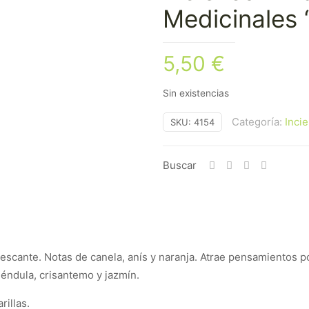
Medicinales 
5,50
€
Sin existencias
Categoría:
Inci
SKU:
4154
Buscar
frescante. Notas de canela, anís y naranja. Atrae pensamientos p
léndula, crisantemo y jazmín.
rillas.