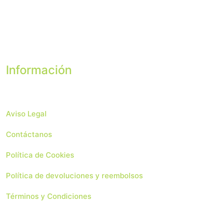
original
actual
era:
es:
5,50 €.
3,50 €.
Información
Aviso Legal
Contáctanos
Política de Cookies
Política de devoluciones y reembolsos
Términos y Condiciones