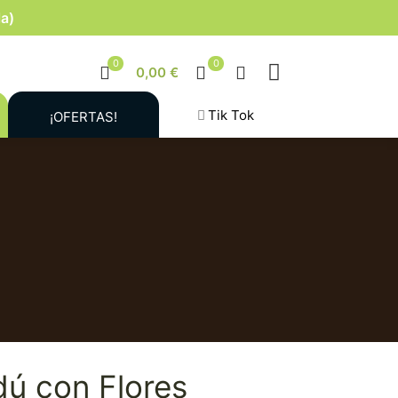
la)
0
0
0,00 €
Tik Tok
¡OFERTAS!
dú con Flores