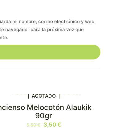
arda mi nombre, correo electrónico y web
te navegador para la próxima vez que
nte.
AGOTADO
ncienso Melocotón Alaukik
N OFERTA
90gr
El
El
3,50
€
5,50
€
precio
precio