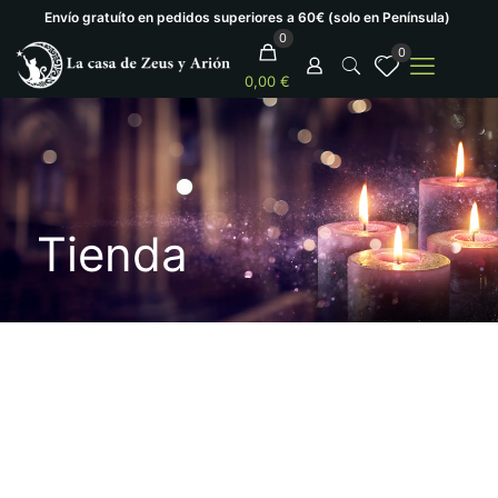
Envío gratuíto en pedidos superiores a 60€ (solo en Península)
0
0
0,00 €
Tienda