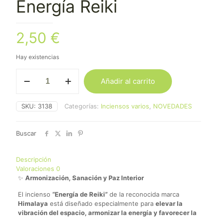
Energía Reiki
2,50
€
Hay existencias
Incienso
Añadir al carrito
Himalaya
Energía
Reiki
SKU:
3138
Categorías:
Inciensos varios
,
NOVEDADES
cantidad
Buscar
Descripción
Valoraciones
0
✨
Armonización, Sanación y Paz Interior
El incienso
“Energía de Reiki”
de la reconocida marca
Himalaya
está diseñado especialmente para
elevar la
vibración del espacio, armonizar la energía y favorecer la