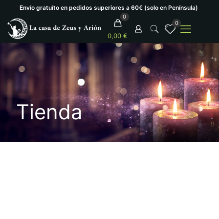
Envío gratuíto en pedidos superiores a 60€ (solo en Península)
0
0
0,00 €
Tienda