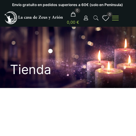
Envío gratuíto en pedidos superiores a 60€ (solo en Península)
0
0
0,00 €
Tienda