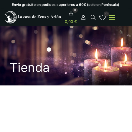
Envío gratuíto en pedidos superiores a 60€ (solo en Península)
0
0
0,00 €
Tienda