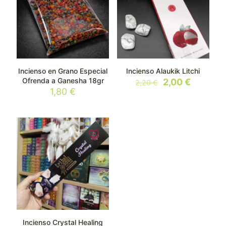
Incienso en Grano Especial
Incienso Alaukik Litchi
Ofrenda a Ganesha 18gr
El
El
2,00
€
2,20
€
precio
precio
1,80
€
original
actual
era:
es:
2,20 €.
2,00 €.
Incienso Crystal Healing