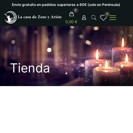
Envío gratuíto en pedidos superiores a 60€ (solo en Península)
0
0
0,00 €
Tienda