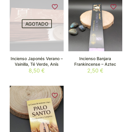
AGOTADO
Incienso Japonés Verano –
Incienso Banjara
Vainilla, Té Verde, Anís
Frankincense – Aztec
8,50
€
2,50
€