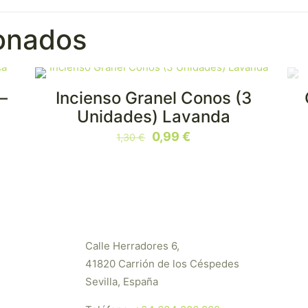
ionados
–
Incienso Granel Conos (3
EN OFERTA
Unidades) Lavanda
El
El
0,99
€
1,30
€
precio
precio
original
actual
era:
es:
1,30 €.
0,99 €.
Calle Herradores 6,
41820 Carrión de los Céspedes
Sevilla, España