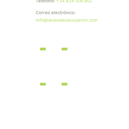
Teléfono:
+34 634 006 802
Correo electrónico:
info@lacasadezeusyarion.com
dos los derechos reservados | Desarrollado por
iBérica Online