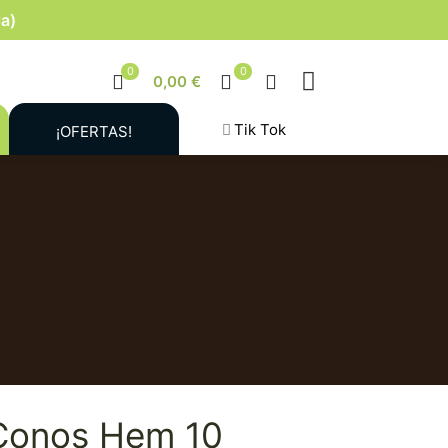
la)
0
0
0,00 €
Tik Tok
¡OFERTAS!
 Conos Hem 10