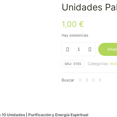
Unidades Pa
1,00
€
Hay existencias
Incienso
Añadi
en
Conos
Categorías:
Inc
SKU:
5155
Hem
10
Unidades
Buscar
Palo
Santo
cantidad
10 Unidades | Purificación y Energía Espiritual