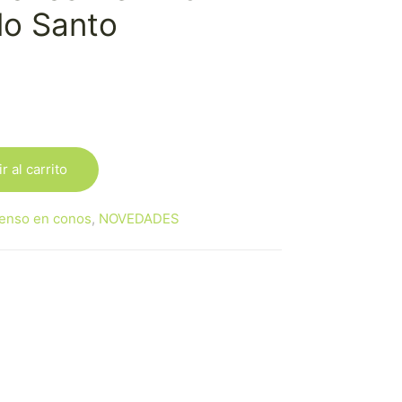
lo Santo
r al carrito
ienso en conos
,
NOVEDADES