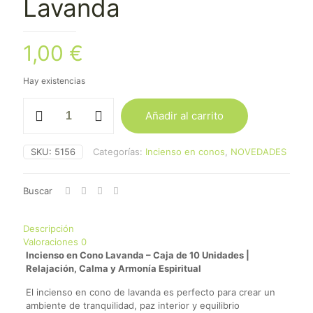
Lavanda
1,00
€
Hay existencias
Incienso
Añadir al carrito
en
Conos
Hem
SKU:
5156
Categorías:
Incienso en conos
,
NOVEDADES
10
Unidades
Lavanda
Buscar
cantidad
Descripción
Valoraciones
0
Incienso en Cono Lavanda – Caja de 10 Unidades |
Relajación, Calma y Armonía Espiritual
El incienso en cono de lavanda es perfecto para crear un
ambiente de tranquilidad, paz interior y equilibrio