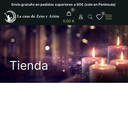
Envío gratuíto en pedidos superiores a 60€ (solo en Península)
0
0
0,00 €
Tienda